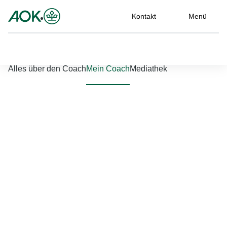
Kontakt
Menü
Nach links scrollen
Nach rechts scrollen
Alles über den Coach
Mein Coach
Mediathek
Jetzt einloggen
Bitte geben Sie Ihren Benutzernamen und Ihr Passwort ein, um
sich an der Website anzumelden.
Benutzername
*
Passwort
*
Passwort vergessen?
Einloggen