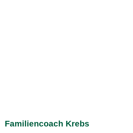
Das könnte Sie im Familiencoach Krebs interessieren:
Schuldgefühle
: Was ist schuld am Krebs? Was wäre
gewesen, wenn …? Solche Fragen belasten viele
Menschen mit Krebs und ihre Angehörigen. Hier lesen
Sie, wie Sie der Krebspatientin oder den
Krebspatienten im Umgang mit Schuldgefühlen helfen
können.
Weiter
Eingabe speichern
Gelesen
Familiencoach Krebs