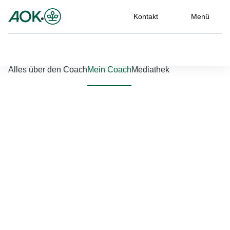
Kontakt
Menü
Nach links scrollen
Nach rechts scrollen
Alles über den Coach
Mein Coach
Mediathek
Jetzt einloggen
Bitte geben Sie Ihren Benutzernamen und Ihr Passwort ein, um
sich an der Website anzumelden.
Benutzername
*
Passwort
*
Passwort vergessen?
Einloggen