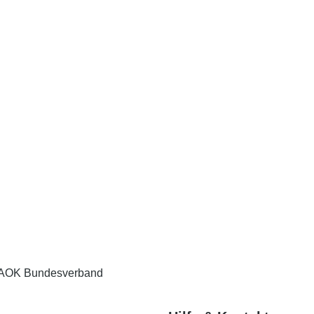
zuzumuten.
Wer sich frühzeitig damit auseinandersetzt, dass die Krankhe
kann damit unter Umständen sogar die noch verbleibende 
Weiter
Eingabe speichern
Gelesen
AOK Bundesverband