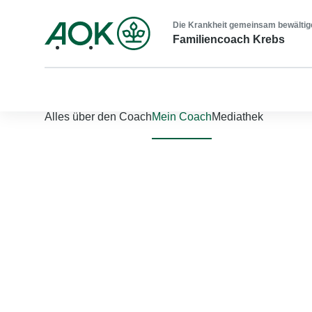
Die Krankheit gemeinsam bewältig
Familiencoach Krebs
Nach links scrollen
Nach rechts scrollen
Alles über den Coach
Mein Coach
Mediathek
Jetzt einloggen
Bitte geben Sie Ihren Benutzernamen und Ihr Passwort ein, um
Benutzername
*
Passwort
*
Passwort vergessen?
Einloggen
Sie sind noch nicht registriert?
Jetzt registrieren