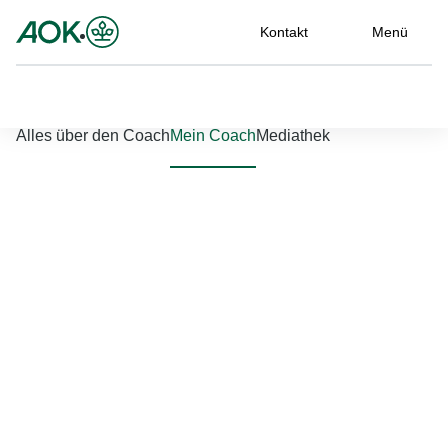
Kontakt
Menü
Nach links scrollen
Nach rechts scrollen
Alles über den Coach
Mein Coach
Mediathek
Jetzt einloggen
Bitte geben Sie Ihren Benutzernamen und Ihr Passwort ein, um
sich an der Website anzumelden.
Benutzername
*
Passwort
*
Passwort vergessen?
Einloggen