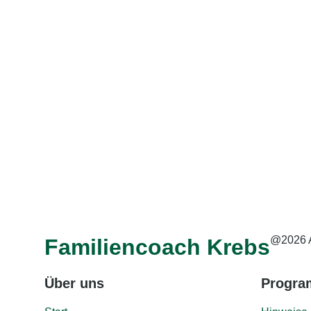
Zwei wichtige Tipps
Gibt es besondere technische Anforderungen?
Was sind die Vorteile, wenn ich mich anmelde?
Finde ich auch Informationen zu Kindern mit Krebs?
Seit wann gibt es den Familiencoach Krebs?
@2026 
Familiencoach Krebs
Über uns
Progr