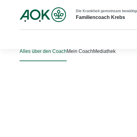
Die Krankheit gemeinsam bewältig
Familiencoach Krebs
Nach links scrollen
Nach rechts scrollen
Alles über den Coach
Mein Coach
Mediathek
Jetzt einloggen
Bitte geben Sie Ihren Benutzernamen und Ihr Passwort ein, um
Benutzername
*
Passwort
*
Passwort vergessen?
Einloggen
Sie sind noch nicht registriert?
Jetzt registrieren