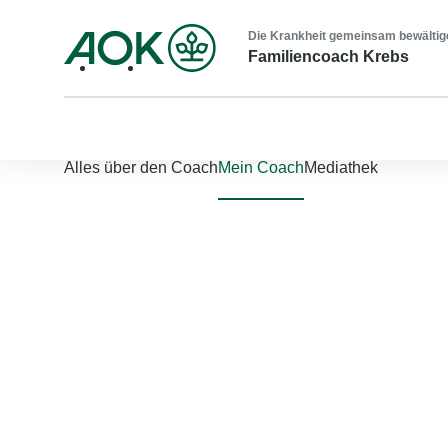
Die Krankheit gemeinsam bewältig
Familiencoach Krebs
Nach links scrollen
Nach rechts scrollen
Alles über den Coach
Mein Coach
Mediathek
Jetzt einloggen
Bitte geben Sie Ihren Benutzernamen und Ihr Passwort ein, um
Benutzername
*
Passwort
*
Passwort vergessen?
Einloggen
Sie sind noch nicht registriert?
Jetzt registrieren