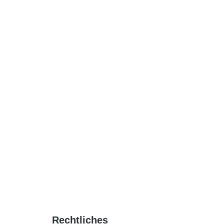
le Angehörige wollen wissen, was mit der Diagnose auf
ntscheidungen und der Versorgung einbezogen sind,
ng benötigt.
Rechtliches