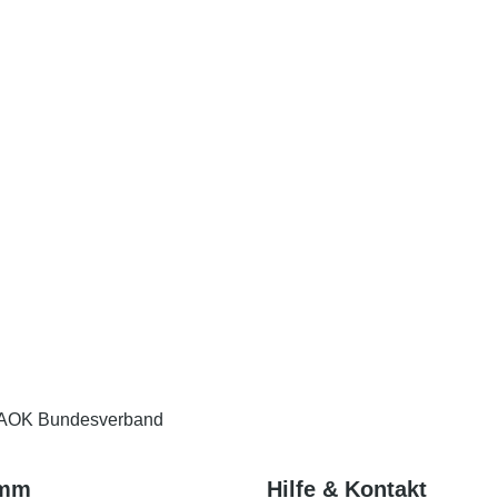
Solche Fragen stellen sich nicht nur Betroffene. Auch vie
sie zukommt. Das gilt insbesondere dann, wenn sie bei E
etwa, weil der oder die Betroffene älter ist und Unterstützu
Weiter
Eingabe speichern
Gelesen
AOK Bundesverband
amm
Hilfe & Kontakt