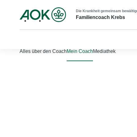
Die Krankheit gemeinsam bewältig
Familiencoach Krebs
Nach links scrollen
Nach rechts scrollen
Alles über den Coach
Mein Coach
Mediathek
Jetzt einloggen
Bitte geben Sie Ihren Benutzernamen und Ihr Passwort ein, um
Benutzername
*
Passwort
*
Passwort vergessen?
Einloggen
Sie sind noch nicht registriert?
Jetzt registrieren