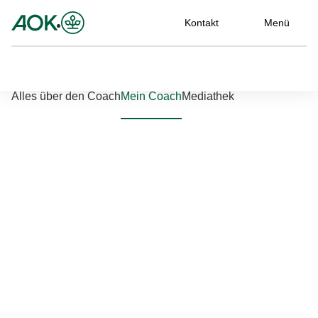
Kontakt
Menü
Nach links scrollen
Nach rechts scrollen
Alles über den Coach
Mein Coach
Mediathek
Jetzt einloggen
Bitte geben Sie Ihren Benutzernamen und Ihr Passwort ein, um
sich an der Website anzumelden.
Benutzername
*
Passwort
*
Passwort vergessen?
Einloggen