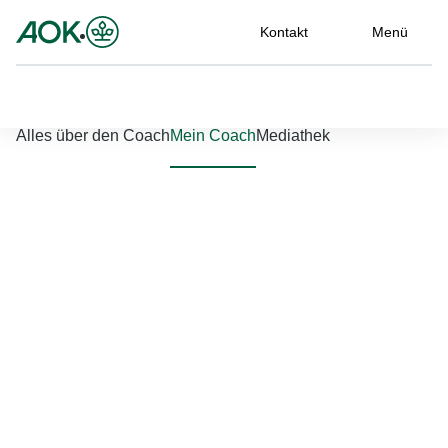
Kontakt
Menü
Nach links scrollen
Nach rechts scrollen
Alles über den Coach
Mein Coach
Mediathek
Jetzt einloggen
Bitte geben Sie Ihren Benutzernamen und Ihr Passwort ein, um
sich an der Website anzumelden.
Benutzername
*
Passwort
*
Passwort vergessen?
Einloggen