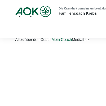
Die Krankheit gemeinsam bewältig
Familiencoach Krebs
Nach links scrollen
Nach rechts scrollen
Alles über den Coach
Mein Coach
Mediathek
Jetzt einloggen
Bitte geben Sie Ihren Benutzernamen und Ihr Passwort ein, um
Benutzername
*
Passwort
*
Passwort vergessen?
Einloggen
Sie sind noch nicht registriert?
Jetzt registrieren