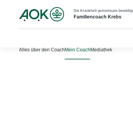
Die Krankheit gemeinsam bewältig
Familiencoach Krebs
Nach links scrollen
Nach rechts scrollen
Alles über den Coach
Mein Coach
Mediathek
Jetzt einloggen
Bitte geben Sie Ihren Benutzernamen und Ihr Passwort ein, um
Benutzername
*
Passwort
*
Passwort vergessen?
Einloggen
Sie sind noch nicht registriert?
Jetzt registrieren