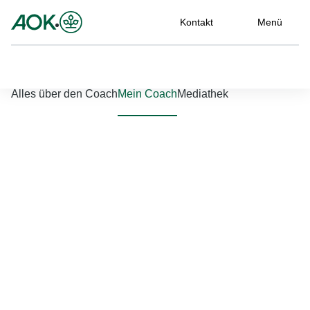
Kontakt
Menü
Nach links scrollen
Nach rechts scrollen
Alles über den Coach
Mein Coach
Mediathek
Jetzt einloggen
Bitte geben Sie Ihren Benutzernamen und Ihr Passwort ein, um
sich an der Website anzumelden.
Benutzername
*
Passwort
*
Passwort vergessen?
Einloggen