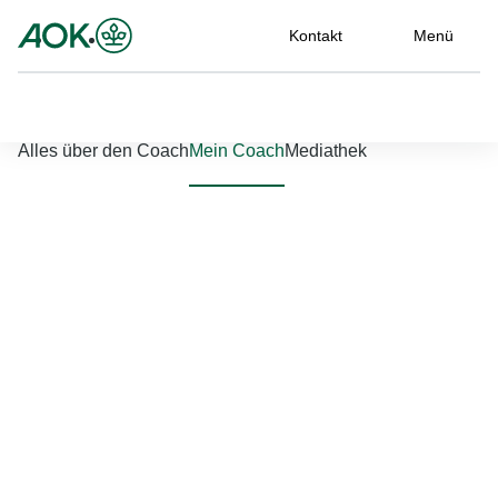
Kontakt
Menü
Nach links scrollen
Nach rechts scrollen
Alles über den Coach
Mein Coach
Mediathek
Jetzt einloggen
Bitte geben Sie Ihren Benutzernamen und Ihr Passwort ein, um
sich an der Website anzumelden.
Benutzername
*
Passwort
*
Passwort vergessen?
Einloggen