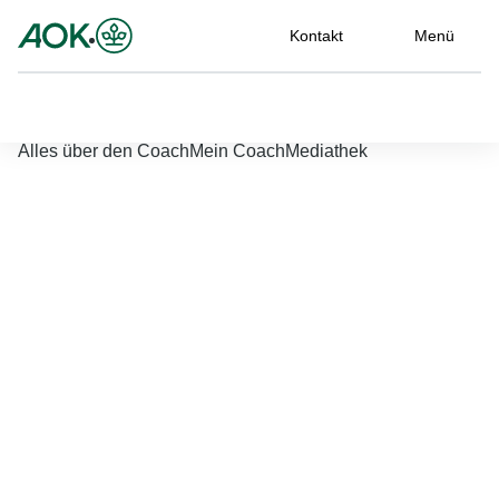
Kontakt
Menü
Nach links scrollen
Nach rechts scrollen
Coach starten
Alles über den Coach
Mein Coach
Mediathek
Jetzt einloggen
Bitte geben Sie Ihren Benutzernamen und Ihr Passwort ein, um
sich an der Website anzumelden.
Benutzername
*
Passwort
*
Passwort vergessen?
Einloggen