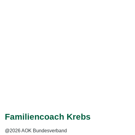
Schlichtungsstelle nach dem
Behindertengleichstellungsgesetz bei dem Beauftragten
der Bundesregierung für die Belange von Menschen mit
Behinderungen
Mauerstraße 53
10117 Berlin
Telefon: 030 18 527 2805
Fax: 030 18 527-2901
E-Mail: info@schlichtungsstelle-bgg.de
Internet: www.schlichtungsstelle-bgg.de
Familiencoach Krebs
@2026 AOK Bundesverband