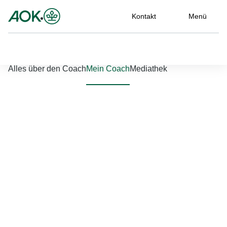
Kontakt
Menü
Nach links scrollen
Nach rechts scrollen
Alles über den Coach
Mein Coach
Mediathek
Jetzt einloggen
Bitte geben Sie Ihren Benutzernamen und Ihr Passwort ein, um
sich an der Website anzumelden.
Benutzername
*
Passwort
*
Passwort vergessen?
Einloggen