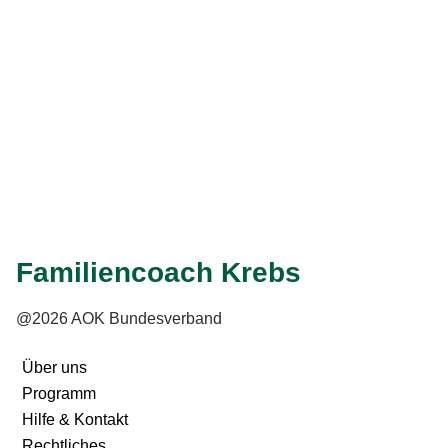
durchzuführen, zum Beispiel eine Darmspiegelung oder
eine ambulante Chemotherapie.
Weiter
Eingabe speichern
Gelesen
Familiencoach Krebs
@2026 AOK Bundesverband
Über uns
Programm
Hilfe & Kontakt
Rechtliches