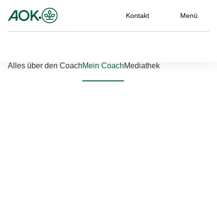
Kontakt
Menü
Nach links scrollen
Nach rechts scrollen
Alles über den Coach
Mein Coach
Mediathek
Jetzt einloggen
Bitte geben Sie Ihren Benutzernamen und Ihr Passwort ein, um
sich an der Website anzumelden.
Benutzername
*
Passwort
*
Passwort vergessen?
Einloggen