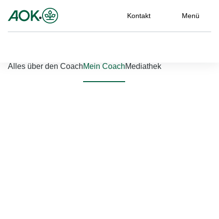
Kontakt
Menü
Nach links scrollen
Nach rechts scrollen
Alles über den Coach
Mein Coach
Mediathek
Jetzt einloggen
Bitte geben Sie Ihren Benutzernamen und Ihr Passwort ein, um
sich an der Website anzumelden.
Benutzername
*
Passwort
*
Passwort vergessen?
Einloggen