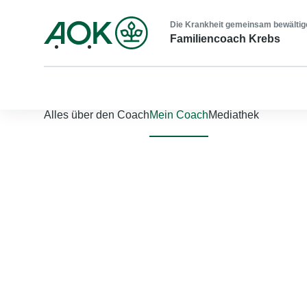
Die Krankheit gemeinsam bewältig
Familiencoach Krebs
Nach links scrollen
Nach rechts scrollen
Alles über den Coach
Mein Coach
Mediathek
Jetzt einloggen
Bitte geben Sie Ihren Benutzernamen und Ihr Passwort ein, um
Benutzername
*
Passwort
*
Passwort vergessen?
Einloggen
Sie sind noch nicht registriert?
Jetzt registrieren