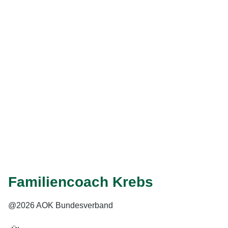
Wer ist Frau Prof. Dr. Mehnert-Theuerkauf?
Das könnte Sie im Familiencoach Krebs interessieren:
Mediathek
: Hier finden Sie alle Videos.
Weiter
Eingabe speichern
Gelesen
Familiencoach Krebs
@2026 AOK Bundesverband