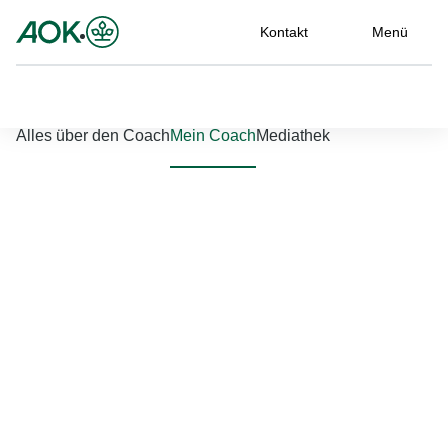
Kontakt
Menü
Nach links scrollen
Nach rechts scrollen
Alles über den Coach
Mein Coach
Mediathek
Jetzt einloggen
Bitte geben Sie Ihren Benutzernamen und Ihr Passwort ein, um
sich an der Website anzumelden.
Benutzername
*
Passwort
*
Passwort vergessen?
Einloggen