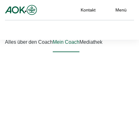
Kontakt
Menü
Nach links scrollen
Nach rechts scrollen
Alles über den Coach
Mein Coach
Mediathek
Jetzt einloggen
Bitte geben Sie Ihren Benutzernamen und Ihr Passwort ein, um
sich an der Website anzumelden.
Benutzername
*
Passwort
*
Passwort vergessen?
Einloggen